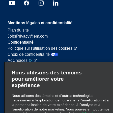
Mentions légales et confidentialité
Plan du site
JobsPrivacy@em.com
Confidentialité
Politique sur l'utilisation des cookies
Choix de confidentialité
AdChoices
Nous utilisons des témoins
Enterprise Mobility est un important fournisseur de
pour améliorer votre
services de mobilité. Sur ce site Web, le terme «
expérience
Enterprise Mobility » fait référence à des entités
d’entreprise particulières ou à la marque
Nous utilisons des témoins et d’autres technologies
Enterprise Mobility, et de l’information concernant
nécessaires à l’exploitation de notre site, à l’amélioration et à
de nombreuses entités est transmise. Ces
la personnalisation de votre expérience, à l’analyse et à
références ne visent pas à transmettre ni à
l’amélioration de notre marketing. Vous pouvez en tout temps
remplacer la structure d’entreprise