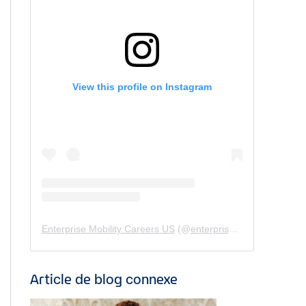
View this profile on Instagram
Enterprise Mobility Careers US
(@
enterprisemobility.careers.us
Article de blog connexe