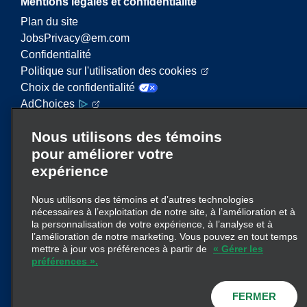
Mentions légales et confidentialité
Plan du site
JobsPrivacy@em.com
Confidentialité
Politique sur l'utilisation des cookies
Choix de confidentialité
AdChoices
Nous utilisons des témoins
Enterprise Mobility est un important fournisseur de
pour améliorer votre
services de mobilité. Sur ce site Web, le terme «
expérience
Enterprise Mobility » fait référence à des entités
d’entreprise particulières ou à la marque
Nous utilisons des témoins et d’autres technologies
Enterprise Mobility, et de l’information concernant
nécessaires à l’exploitation de notre site, à l’amélioration et à
de nombreuses entités est transmise. Ces
la personnalisation de votre expérience, à l’analyse et à
références ne visent pas à transmettre ni à
l’amélioration de notre marketing. Vous pouvez en tout temps
remplacer la structure d’entreprise
mettre à jour vos préférences à partir de
« Gérer les
préférences ».
ici
existante. Cliquez
pour obtenir de plus
amples renseignements.
FERMER