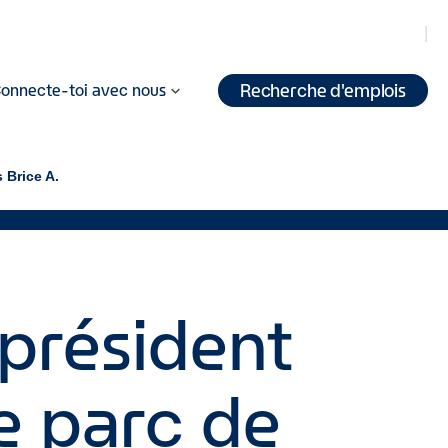
Recherche d'emplois
onnecte-toi avec nous
 Brice A.
-président
de parc de