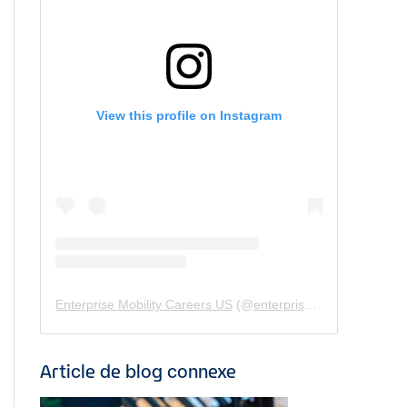
View this profile on Instagram
Enterprise Mobility Careers US
(@
enterprisemobility.careers.us
Article de blog connexe