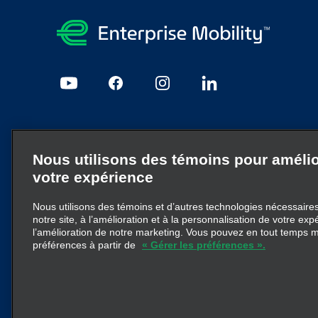
Mentions légales et confidentialité
Nous utilisons des témoins pour amélio
Plan du site
JobsPrivacy@em.com
Confidentialité
Pol
votre expérience
Nous utilisons des témoins et d’autres technologies nécessaires 
Enterprise Mobility est un important fournisseur de service
notre site, à l’amélioration et à la personnalisation de votre exp
d’entreprise particulières ou à la marque Enterprise Mobil
l’amélioration de notre marketing. Vous pouvez en tout temps m
préférences à partir de
« Gérer les préférences ».
pas à transmettre ni à remplacer la structure d’entreprise
© 2026
Enterprise Holdings, Inc.