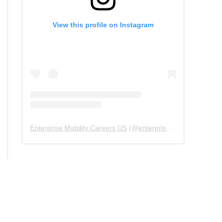
View this profile on Instagram
Enterprise Mobility Careers US
(@
enterprisemobility.careers.us