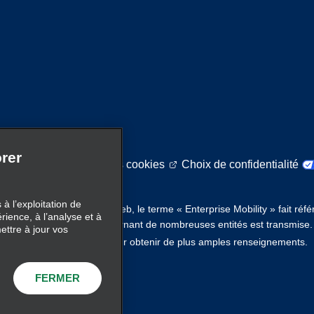
rer
itique sur l'utilisation des cookies
Choix de confidentialité
à l’exploitation de
s de mobilité. Sur ce site Web, le terme « Enterprise Mobility » fait réf
érience, à l’analyse et à
ity, et de l’information concernant de nombreuses entités est transmise
ettre à jour vos
ici
 existante. Cliquez
pour obtenir de plus amples renseignements.
FERMER