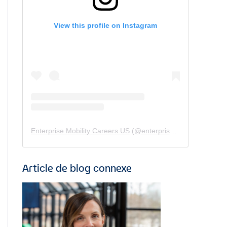
View this profile on Instagram
Enterprise Mobility Careers US
(@
enterprisemobility.careers.us
Article de blog connexe