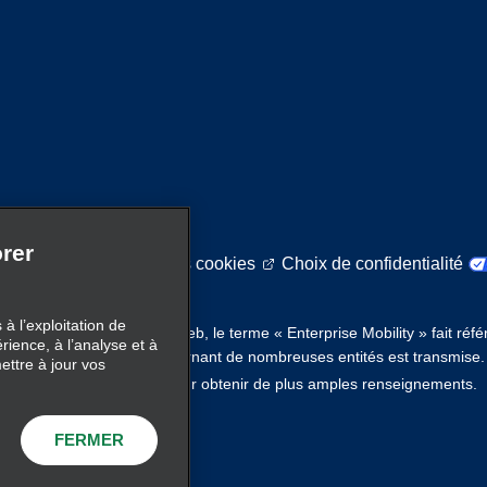
rer
itique sur l'utilisation des cookies
Choix de confidentialité
à l’exploitation de
s de mobilité. Sur ce site Web, le terme « Enterprise Mobility » fait réf
érience, à l’analyse et à
ity, et de l’information concernant de nombreuses entités est transmise
ettre à jour vos
ici
 existante. Cliquez
pour obtenir de plus amples renseignements.
FERMER