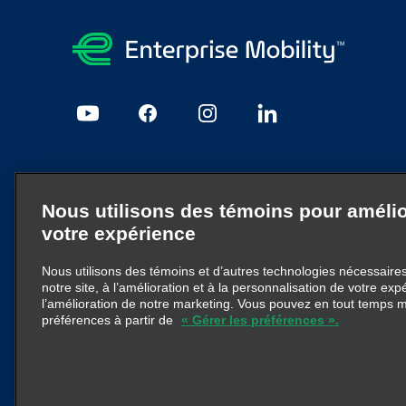
Mentions légales et confidentialité
Nous utilisons des témoins pour amélio
Plan du site
JobsPrivacy@em.com
Confidentialité
Pol
votre expérience
Nous utilisons des témoins et d’autres technologies nécessaires 
Enterprise Mobility est un important fournisseur de service
notre site, à l’amélioration et à la personnalisation de votre exp
d’entreprise particulières ou à la marque Enterprise Mobil
l’amélioration de notre marketing. Vous pouvez en tout temps m
préférences à partir de
« Gérer les préférences ».
pas à transmettre ni à remplacer la structure d’entreprise
© 2026
Enterprise Holdings, Inc.