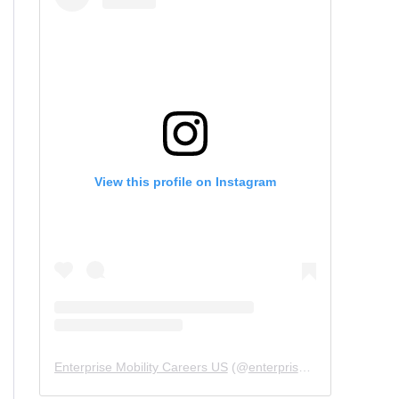
View this profile on Instagram
Enterprise Mobility Careers US
(@
enterprisemobility.careers.us