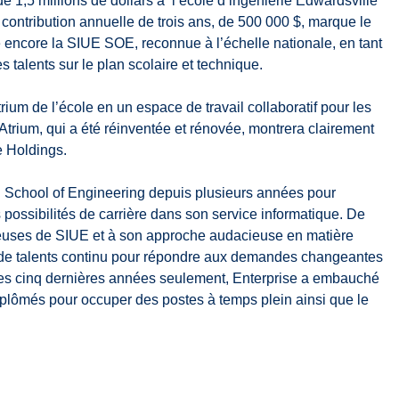
e 1,5 millions de dollars à l’école d’ingénierie Edwardsville
a contribution annuelle de trois ans, de 500 000 $, marque le
e encore la SIUE SOE, reconnue à l’échelle nationale, en tant
s talents sur le plan scolaire et technique.
trium de l’école en un espace de travail collaboratif pour les
Atrium, qui a été réinventée et rénovée, montrera clairement
e Holdings.
E School of Engineering depuis plusieurs années pour
 possibilités de carrière dans son service informatique. De
euses de SIUE et à son approche audacieuse en matière
in de talents continu pour répondre aux demandes changeantes
des cinq dernières années seulement, Enterprise a embauché
iplômés pour occuper des postes à temps plein ainsi que le