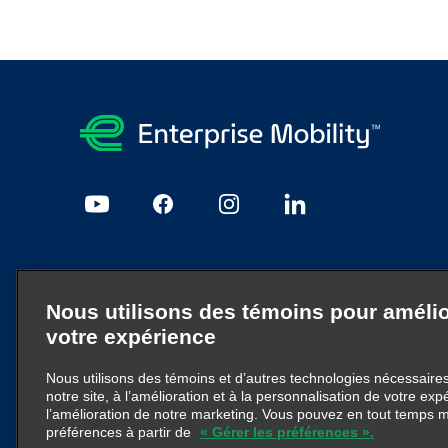
Mentions légales et confidentialité
Nous utilisons des témoins pour amélio
Plan du site
JobsPrivacy@em.com
Confidentialité
Pol
votre expérience
Nous utilisons des témoins et d’autres technologies nécessaires 
Enterprise Mobility est un important fournisseur de service
notre site, à l’amélioration et à la personnalisation de votre exp
d’entreprise particulières ou à la marque Enterprise Mobil
l’amélioration de notre marketing. Vous pouvez en tout temps m
préférences à partir de
« Gérer les préférences ».
pas à transmettre ni à remplacer la structure d’entreprise