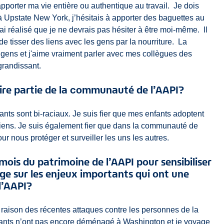
apporter ma vie entière ou authentique au travail. Je dois
 à Upstate New York, j’hésitais à apporter des baguettes au
’ai réalisé que je ne devrais pas hésiter à être moi-même. Il
de tisser des liens avec les gens par la nourriture. La
s gens et j'aime vraiment parler avec mes collègues des
grandissant.
aire partie de la communauté de l’AAPI?
nts sont bi-raciaux. Je suis fier que mes enfants adoptent
asiens. Je suis également fier que dans la communauté de
r nous protéger et surveiller les uns les autres.
mois du patrimoine de l’AAPI pour sensibiliser
ge sur les enjeux importants qui ont une
l’AAPI?
n raison des récentes attaques contre les personnes de la
ants n’ont pas encore déménagé à Washington et je voyage