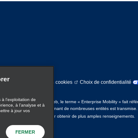
rer
itique sur l'utilisation des cookies
Choix de confidentialité
à l’exploitation de
s de mobilité. Sur ce site Web, le terme « Enterprise Mobility » fait réf
érience, à l’analyse et à
ity, et de l’information concernant de nombreuses entités est transmise
ettre à jour vos
ici
 existante. Cliquez
pour obtenir de plus amples renseignements.
FERMER