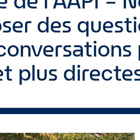
e de l’AAPI – 
ser des questi
conversations 
t plus directe