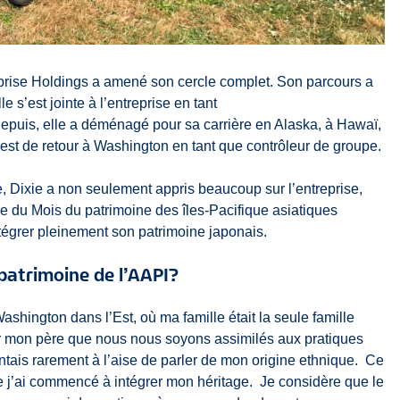
rprise Holdings a amené son cercle complet. Son parcours a
 s’est jointe à l’entreprise en tant
epuis, elle a déménagé pour sa carrière en Alaska, à Hawaï,
est de retour à Washington en tant que contrôleur de groupe.
, Dixie a non seulement appris beaucoup sur l’entreprise,
 du Mois du patrimoine des îles-Pacifique asiatiques
ntégrer pleinement son patrimoine japonais.
 patrimoine de l’AAPI?
Washington dans l’Est, où ma famille était la seule famille
our mon père que nous nous soyons assimilés aux pratiques
entais rarement à l’aise de parler de mon origine ethnique. Ce
 j’ai commencé à intégrer mon héritage. Je considère que le