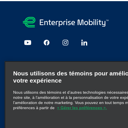
Mentions légales et confidentialité
Nous utilisons des témoins pour amélio
Plan du site
JobsPrivacy@em.com
Confidentialité
Pol
votre expérience
Nous utilisons des témoins et d’autres technologies nécessaires 
Enterprise Mobility est un important fournisseur de service
notre site, à l’amélioration et à la personnalisation de votre exp
d’entreprise particulières ou à la marque Enterprise Mobil
l’amélioration de notre marketing. Vous pouvez en tout temps m
pas à transmettre ni à remplacer la structure d’entreprise
préférences à partir de
« Gérer les préférences ».
© 2026
Enterprise Holdings, Inc.