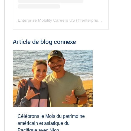
Enterprise Mobility Careers US
(@
enterprisemobility.careers.us
Article de blog connexe
Célébrons le Mois du patrimoine
américain et asiatique du
Pacifique avec Nico