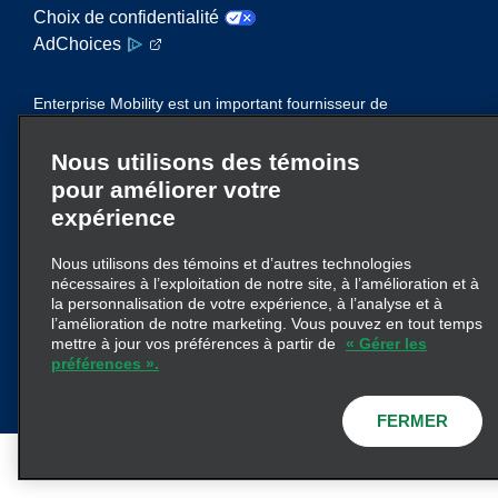
Choix de confidentialité
AdChoices
Enterprise Mobility est un important fournisseur de
services de mobilité. Sur ce site Web, le terme «
Enterprise Mobility » fait référence à des entités
Nous utilisons des témoins
d’entreprise particulières ou à la marque
pour améliorer votre
Enterprise Mobility, et de l’information concernant
expérience
de nombreuses entités est transmise. Ces
références ne visent pas à transmettre ni à
Nous utilisons des témoins et d’autres technologies
remplacer la structure d’entreprise
nécessaires à l’exploitation de notre site, à l’amélioration et à
ici
existante. Cliquez
pour obtenir de plus
la personnalisation de votre expérience, à l’analyse et à
l’amélioration de notre marketing. Vous pouvez en tout temps
amples renseignements.
mettre à jour vos préférences à partir de
« Gérer les
préférences ».
© 2026
Enterprise Holdings, Inc.
FERMER