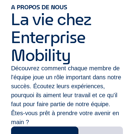
A PROPOS DE NOUS
occasion
La vie chez
Aider à maintenir l'apparence générale de la
succursale, y compris le nettoyage intérieur et
extérieur
Enterprise
Les responsabilités relatives à l'apparence de la
succursale doivent inclure: les ordinateurs de
Mobility
bureau, les comptoirs, les téléphones, le
plancher, les ordures, les salles de bains,
l'aspirateur, passer le balai et réaliser toutes
Découvrez comment chaque membre de
autres tâches diverses liées à la propreté
l'équipe joue un rôle important dans notre
quotidienne de la succursale
Responsabilités supplémentaires
succès. Écoutez leurs expériences,
Chercher à améliorer les performances
pourquoi ils aiment leur travail et ce qu'il
professionnelles grâce à l'auto-évaluation, le
faut pour faire partie de notre équipe.
développement des compétences, la formation et
Êtes-vous prêt à prendre votre avenir en
l'établissement d'objectifs personnels
Maintenir un niveau d'assiduité et de ponctualité
main ?
régulier et fiable