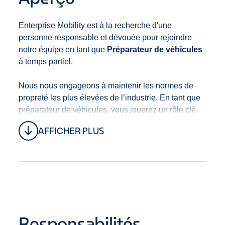
Enterprise Mobility est à la recherche d'une
personne responsable et dévouée pour rejoindre
notre équipe en tant que
Préparateur de véhicules
à temps partiel.
Nous nous engageons à maintenir les normes de
propreté les plus élevées de l’industrie. En tant que
préparateur de véhicules, vous jouerez un rôle clé
dans le respect de cet engagement en appliquant
AFFICHER PLUS
des pratiques de nettoyage exceptionnelles,
dépassant les protocoles standards afin d’assurer la
santé et la sécurité de tous.
Vous serez responsable de laver, nettoyer,
désinfecter, inspecter et préparer une variété de
véhicules, en veillant à ce qu’ils respectent nos
Responsabilités
normes élevées de propreté et de sécurité pour la