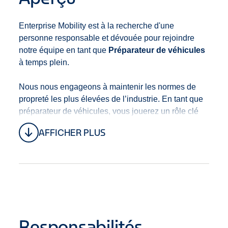
Enterprise Mobility est à la recherche d'une
personne responsable et dévouée pour rejoindre
notre équipe en tant que
Préparateur de véhicules
à temps plein.
Nous nous engageons à maintenir les normes de
propreté les plus élevées de l’industrie. En tant que
préparateur de véhicules, vous jouerez un rôle clé
dans le respect de cet engagement en appliquant
AFFICHER PLUS
des pratiques de nettoyage exceptionnelles,
dépassant les protocoles standards afin d’assurer la
santé et la sécurité de tous.
Vous serez responsable de laver, nettoyer,
désinfecter, inspecter et préparer une variété de
véhicules, en veillant à ce qu’ils respectent nos
Responsabilités
normes élevées de propreté et de sécurité pour la