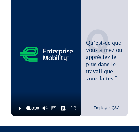
fiable ainsi qu’une bonne ponctualité.
Effectuer toute autre tâche connexe assignée par
la direction.
Q
Qu’est-ce que
vous aimez ou
appréciez le
plus dans le
travail que
vous faites ?
Employee Q&A