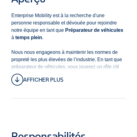
Enterprise Mobility est à la recherche d'une
personne responsable et dévouée pour rejoindre
notre équipe en tant que
Préparateur de véhicules
à
temps plein
.
Nous nous engageons à maintenir les normes de
propreté les plus élevées de l’industrie. En tant que
préparateur de véhicules, vous jouerez un rôle clé
dans le respect de cet engagement en appliquant
AFFICHER PLUS
des pratiques de nettoyage exceptionnelles,
dépassant les protocoles standards afin d’assurer la
santé et la sécurité de tous.
Vous serez responsable de laver, nettoyer,
désinfecter, inspecter et préparer une variété de
véhicules, en veillant à ce qu’ils respectent nos
Responsabilités
normes élevées de propreté et de sécurité pour la