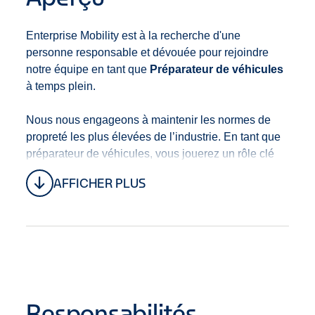
Enterprise Mobility est à la recherche d'une
personne responsable et dévouée pour rejoindre
notre équipe en tant que
Préparateur de véhicules
à temps plein.
Nous nous engageons à maintenir les normes de
propreté les plus élevées de l’industrie. En tant que
préparateur de véhicules, vous jouerez un rôle clé
dans le respect de cet engagement en appliquant
AFFICHER PLUS
des pratiques de nettoyage exceptionnelles,
dépassant les protocoles standards afin d’assurer la
santé et la sécurité de tous.
Vous serez responsable de laver, nettoyer,
désinfecter, inspecter et préparer une variété de
véhicules, en veillant à ce qu’ils respectent nos
Responsabilités
normes élevées de propreté et de sécurité pour la