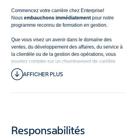
Commencez votre carrière chez Enterprise!
Nous
embauchons immédiatement
pour notre
programme reconnu de formation en gestion.
Que vous visez un avenir dans le domaine des
ventes, du développement des affaires, du service à
la clientèle ou de la gestion des opérations, vous
pourrez compter sur un cheminement de carrière
clair avec de multiples opportunités d’avancement.
AFFICHER PLUS
Grâce à la formation et développement, au mentorat
et à notre culture de promotion à l’interne, vous
progresserez toujours dans votre carrière.
Ce poste est situé au
4355 Boul. Bourque,
Sherbrooke, Quebec, J1N 1S4, Canada.
Responsabilités
Nous offrons un régime
d’avantages
sociaux
robuste comprenant, mais sans s’y limiter :