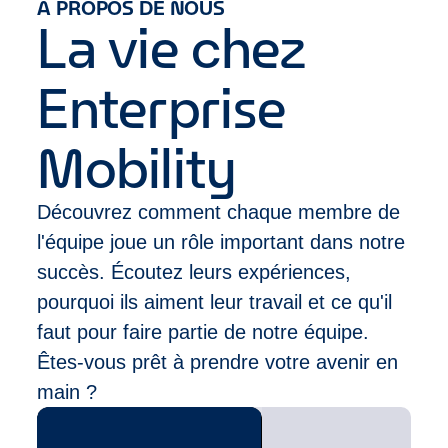
A PROPOS DE NOUS
un réseau de plus de 9 500 succursales situées
combinaison des domaines suivants :
La vie chez
dans des quartiers et des aéroports de plus de 90
Ventes et Service Client (exemples : ventes à
pays.
commission ou au détail, expérience en
Enterprise
restauration, hôtellerie ou dans un centre
d’appels)
Leadership (exemples : athlète/sport
Mobility
compétitif, compétition de cas,
clubs/associations, ou service militaire)
Découvrez comment chaque membre de
l'équipe joue un rôle important dans notre
succès. Écoutez leurs expériences,
pourquoi ils aiment leur travail et ce qu'il
faut pour faire partie de notre équipe.
Êtes-vous prêt à prendre votre avenir en
main ?