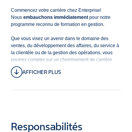
Commencez votre carrière chez Enterprise!
Nous
embauchons immédiatement
pour notre
programme reconnu de formation en gestion.
Que vous visez un avenir dans le domaine des
ventes, du développement des affaires, du service à
la clientèle ou de la gestion des opérations, vous
pourrez compter sur un cheminement de carrière
clair avec de multiples opportunités d’avancement.
AFFICHER PLUS
Grâce à la formation et développement, au mentorat
et à notre culture de promotion à l’interne, vous
progresserez toujours dans votre carrière.
Ce poste est situé au
80 Boul. Industriel, Saint-
Eustache, Québec J7R 5C2, Canada ou les
environs.
Responsabilités
Nous offrons un régime
d’avantages