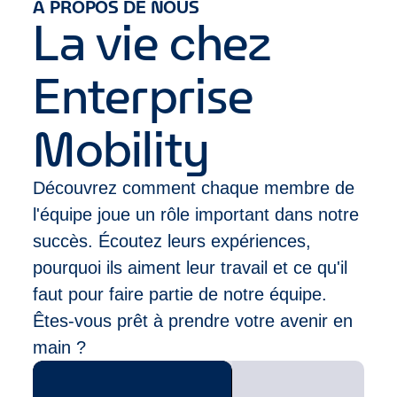
A PROPOS DE NOUS
un chiffre d'affaires de près de 39 milliards de dollars
combinaison des domaines suivants :
La vie chez
grâce à un réseau de plus de 9 500 succursales
Ventes et Service Client (exemples : ventes à
situées dans des quartiers et des aéroports de plus
commission ou au détail, expérience en
de 90 pays.
Enterprise
restauration, hôtellerie ou dans un centre
d’appels)
Leadership (exemples : athlète/sport
Mobility
compétitif, compétition de cas,
clubs/associations, ou service militaire)
Découvrez comment chaque membre de
l'équipe joue un rôle important dans notre
succès. Écoutez leurs expériences,
pourquoi ils aiment leur travail et ce qu'il
faut pour faire partie de notre équipe.
Êtes-vous prêt à prendre votre avenir en
main ?