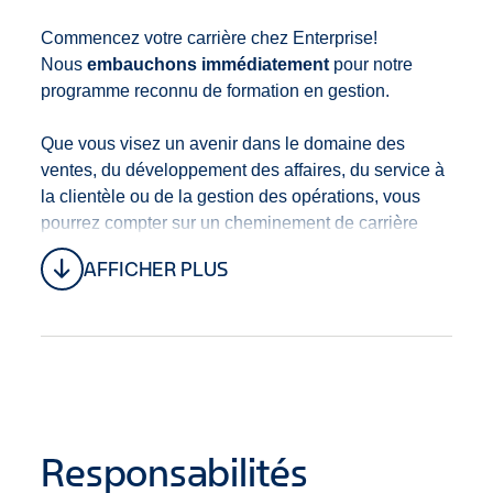
Commencez votre carrière chez Enterprise!
Nous
embauchons immédiatement
pour notre
programme reconnu de formation en gestion.
Que vous visez un avenir dans le domaine des
ventes, du développement des affaires, du service à
la clientèle ou de la gestion des opérations, vous
pourrez compter sur un cheminement de carrière
clair avec de multiples opportunités d’avancement.
AFFICHER PLUS
Grâce à la formation et développement, au mentorat
et à notre culture de promotion à l’interne, vous
progresserez toujours dans votre carrière.
Ce poste est situé au
4827 Boul. Métropolitain E,
Montréal (St-Léonard), Québec, H1R 3J6, Canada
ou les environs.
Responsabilités
Nous offrons un régime
d’avantages