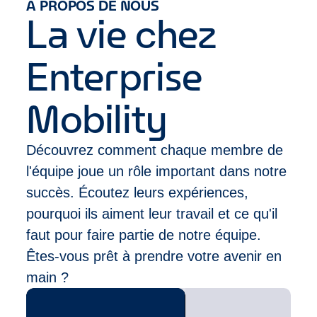
A PROPOS DE NOUS
un chiffre d'affaires de près de 39 milliards de dollars
combinaison des domaines suivants :
La vie chez
grâce à un réseau de plus de 9 500 succursales
Ventes et Service Client (exemples : ventes à
situées dans des quartiers et des aéroports de plus
commission ou au détail, expérience en
de 90 pays.
Enterprise
restauration, hôtellerie ou dans un centre
d’appels)
Leadership (exemples : athlète/sport
Mobility
compétitif, compétition de cas,
clubs/associations, ou service militaire)
Découvrez comment chaque membre de
l'équipe joue un rôle important dans notre
succès. Écoutez leurs expériences,
pourquoi ils aiment leur travail et ce qu'il
faut pour faire partie de notre équipe.
Êtes-vous prêt à prendre votre avenir en
main ?