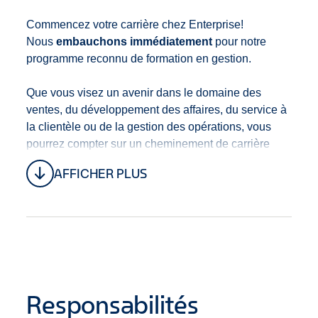
Commencez votre carrière chez Enterprise!
Nous
embauchons immédiatement
pour notre
programme reconnu de formation en gestion.
Que vous visez un avenir dans le domaine des
ventes, du développement des affaires, du service à
la clientèle ou de la gestion des opérations, vous
pourrez compter sur un cheminement de carrière
clair avec de multiples opportunités d’avancement.
AFFICHER PLUS
Grâce à la formation et développement, au mentorat
et à notre culture de promotion à l’interne, vous
progresserez toujours dans votre carrière.
Ce poste est situé au
3360 Boul. des Sources,
Dollard-Des Ormeaux, Québec H9B 1Z9, Canada.
Responsabilités
Nous offrons un régime
d’avantages
sociaux
robuste comprenant, mais sans s’y limiter :