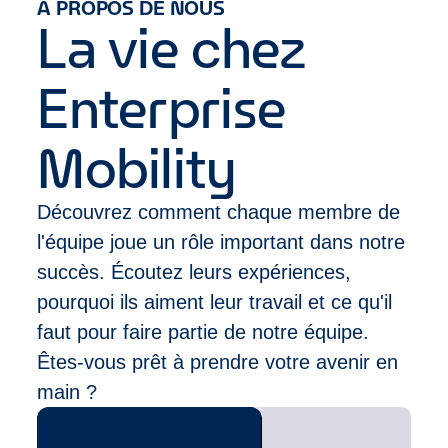
A PROPOS DE NOUS
grâce à un réseau de plus de 9 500 succursales
combinaison des domaines suivants
La vie chez
situées dans des quartiers et des aéroports de plus
Ventes et Service Client (exemples : ventes à
de 90 pays.
commission ou au détail, expérience en
Enterprise
restauration, hôtellerie ou dans un centre
d’appels)
Leadership (exemples : athlète/sport
Mobility
compétitif, compétition de cas,
clubs/associations, ou service militaire)
Découvrez comment chaque membre de
l'équipe joue un rôle important dans notre
succès. Écoutez leurs expériences,
pourquoi ils aiment leur travail et ce qu'il
faut pour faire partie de notre équipe.
Êtes-vous prêt à prendre votre avenir en
main ?